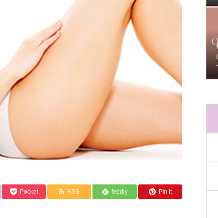
Pocket
RSS
feedly
Pin it