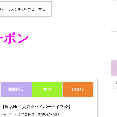
タイトルとURLをコピーする
ーポン
期間限定
痩身
BODY
【当店No.1人気☆ハイパーナイフ×3】
ハイパーナイフ全身コース90分が3回！