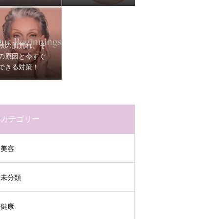
い 〜自分に合っ
た選び方と
は？〜
秋の肌荒れ、そ
の原因と今すぐ
できる対策！
カテゴリー
美容
未分類
健康