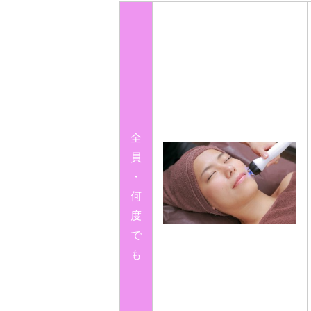
全
員
・
何
度
で
も