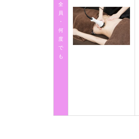
全
員
・
何
度
で
も